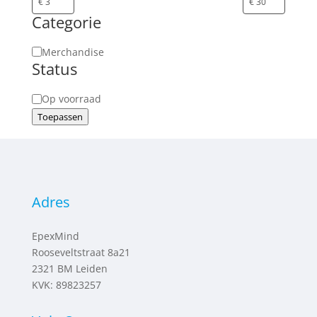
Categorie
Categorie
Merchandise
Status
Status
Op voorraad
Toepassen
Adres
EpexMind
Rooseveltstraat 8a21
2321 BM
Leiden
KVK: 89823257